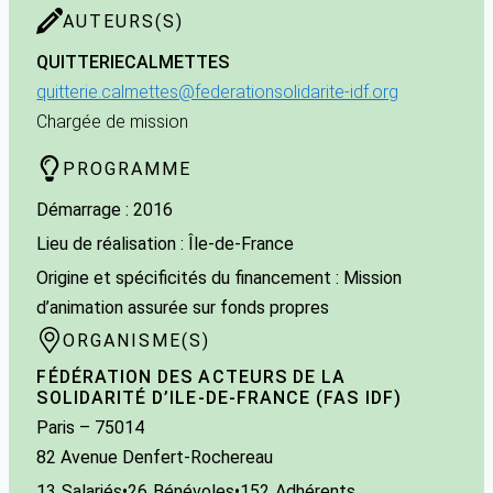
AUTEURS(S)
QUITTERIE
CALMETTES
quitterie.calmettes@federationsolidarite-idf.org
Chargée de mission
PROGRAMME
Démarrage : 2016
Lieu de réalisation : Île-de-France
Origine et spécificités du financement : Mission
d’animation assurée sur fonds propres
ORGANISME(S)
FÉDÉRATION DES ACTEURS DE LA
SOLIDARITÉ D’ILE-DE-FRANCE (FAS IDF)
Paris
– 75014
82 Avenue Denfert-Rochereau
13
Salariés
•
26
Bénévoles
•
152
Adhérents