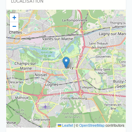
LOCALISATION
+
−
Leaflet
|
©
OpenStreetMap
contributors