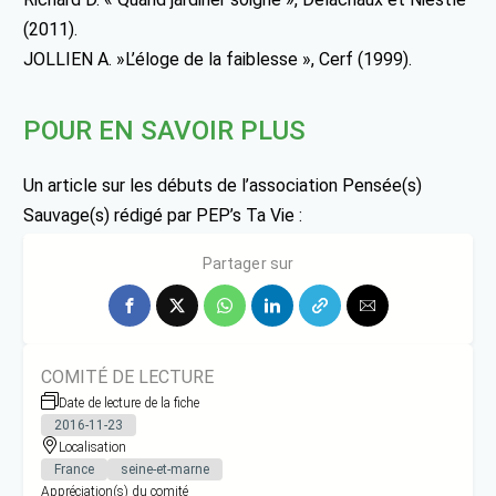
(2011).
JOLLIEN A. »L’éloge de la faiblesse », Cerf (1999).
POUR EN SAVOIR PLUS
Un article sur les débuts de l’association Pensée(s)
Sauvage(s) rédigé par PEP’s Ta Vie :
http://pepstavie.com/gabrielle-ou-la-pensees-sauvages/
Partager sur
COMITÉ DE LECTURE
Date de lecture de la fiche
2016-11-23
Localisation
France
seine-et-marne
Appréciation(s) du comité