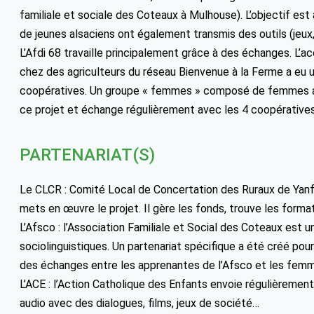
familiale et sociale des Coteaux à Mulhouse). L’objectif e
de jeunes alsaciens ont également transmis des outils (jeux, 
L’Afdi 68 travaille principalement grâce à des échanges. L’
chez des agriculteurs du réseau Bienvenue à la Ferme a eu 
coopératives. Un groupe « femmes » composé de femmes als
ce projet et échange régulièrement avec les 4 coopératives
PARTENARIAT(S)
Le CLCR : Comité Local de Concertation des Ruraux de Yanfol
mets en œuvre le projet. Il gère les fonds, trouve les formate
L’Afsco : l’Association Familiale et Social des Coteaux est u
sociolinguistiques. Un partenariat spécifique a été créé pou
des échanges entre les apprenantes de l’Afsco et les fem
L’ACE : l’Action Catholique des Enfants envoie régulièreme
audio avec des dialogues, films, jeux de société…