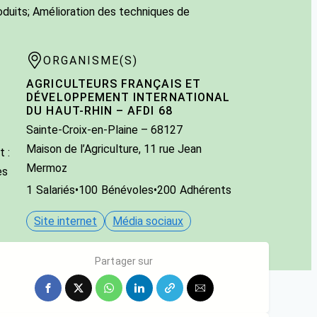
roduits; Amélioration des techniques de
ORGANISME(S)
AGRICULTEURS FRANÇAIS ET
DÉVELOPPEMENT INTERNATIONAL
DU HAUT-RHIN – AFDI 68
Sainte-Croix-en-Plaine
– 68127
Maison de l’Agriculture, 11 rue Jean
 :
Mermoz
es
1
Salariés
•
100
Bénévoles
•
200
Adhérents
Site internet
Média sociaux
Partager sur