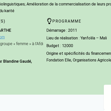
iolinguistiques; Amélioration de la commercialisation de leurs p
du karité
S)
PROGRAMME
ARTHE
Démarrage : 2011
com
Lieu de réalisation : Yanfolila – Mali
groupe « femme » à l’Afdi
Budget : 12000
Origine et spécificités du financement
Fondation Elle, Organisations Agricol
ar
Blandine Gaudé,