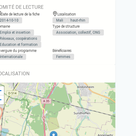
OMITÉ DE LECTURE
Date de lecture de la fiche
Localisation
2014-10-10
Mali
haut-rhin
maine
Type de structure
Emploi et insertion
Association, collectif, ONG
Réseaux, coopérations
Education et formation
vergure du programme
Bénéficiaires
Internationale
Femmes
OCALISATION
+
−