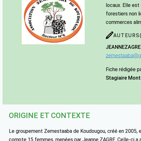
locaux. Elle est
forestiers non 
commerces alim
AUTEURS(
JEANNE
ZAGRE
zemestaaba@g
Fiche rédigée p
Stagiaire Mont
ORIGINE ET CONTEXTE
Le groupement Zemestaaba de Koudougou, créé en 2005, es
compte 15 femmes, menées par Jeanne ZAGRE. Celle-ci a ap