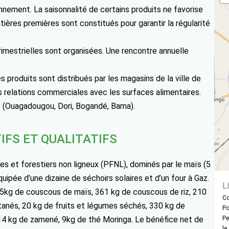
nnement. La saisonnalité de certains produits ne favorise
ières premières sont constitués pour garantir la régularité
mestrielles sont organisées. Une rencontre annuelle
s produits sont distribués par les magasins de la ville de
relations commerciales avec les surfaces alimentaires.
ys (Ouagadougou, Dori, Bogandé, Bama).
IFS ET QUALITATIFS
es et forestiers non ligneux (PFNL), dominés par le maïs (5
quipée d’une dizaine de séchoirs solaires et d’un four à Gaz.
L
135kg de couscous de maïs, 361 kg de couscous de riz, 210
Co
ntanés, 20 kg de fruits et légumes séchés, 330 kg de
Po
14 kg de zamené, 9kg de thé Moringa. Le bénéfice net de
Pe
le