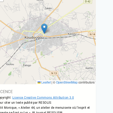
Leaflet
|
©
OpenStreetMap
contributors
ICENCE
pyright:
Licence Creative Commons Attribution 3.0
ur citer un texte publié par RESOLIS:
tit Monique, « Atelier 44, un atelier de menuiserie où l’esprit et
 geste ne font qu’un », **Journal RESOLIS**