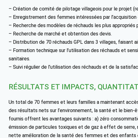
– Création de comité de pilotage villageois pour le projet (re
– Enregistrement des femmes intéressées par l’acquisition d
– Recherche des modèles de réchauds les plus appropriés p
– Recherche de marché et obtention des devis.
– Distribution de 70 réchauds GPL dans 3 villages, faisant ain
– Formation technique sur l’utilisation des réchauds et sens
sanitaires.
– Suivi régulier de l’utilisation des réchauds et de la satisfa
RÉSULTATS ET IMPACTS, QUANTITAT
Un total de 70 femmes et leurs familles a maintenant accès
des résultats nets sur l’environnement, la santé et le bie
fournis offrent les avantages suivants : a) zéro consommati
émission de particules toxiques et de gaz à effet de serre, m
nette amélioration de la santé des femmes et des enfants en b