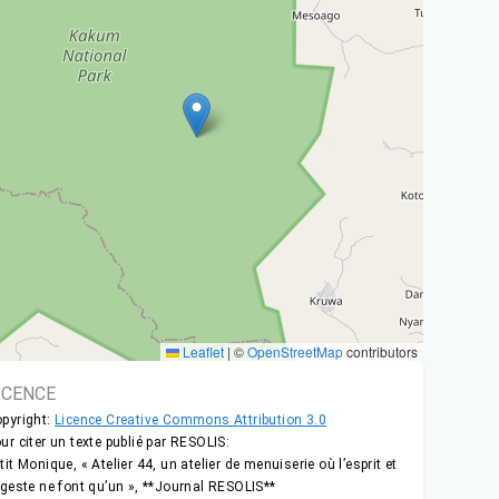
Leaflet
|
©
OpenStreetMap
contributors
ICENCE
pyright:
Licence Creative Commons Attribution 3.0
ur citer un texte publié par RESOLIS:
tit Monique, « Atelier 44, un atelier de menuiserie où l’esprit et
 geste ne font qu’un », **Journal RESOLIS**