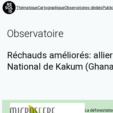
Thématique
Cartographique
Observatoires dédiés
Publi
Observatoire
Réchauds améliorés: allier
National de Kakum (Ghana
La déforestatio