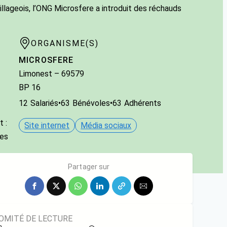
llageois, l’ONG Microsfere a introduit des réchauds
ORGANISME(S)
MICROSFERE
Limonest
– 69579
BP 16
12
Salariés
•
63
Bénévoles
•
63
Adhérents
 :
Site internet
Média sociaux
res
Partager sur
OMITÉ DE LECTURE