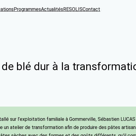
cations
Programmes
Actualités
RESOLIS
Contact
 de blé dur à la transformati
tallé sur l’exploitation familiale à Gommerville, Sébastien LUCAS 
e un atelier de transformation afin de produire des pâtes artisana
âtes sèches avec des formes et des goûts différents, qu’il com