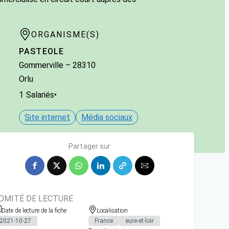
ORGANISME(S)
PASTEOLE
Gommerville
– 28310
Orlu
1
Salariés
•
Site internet
Média sociaux
Partager sur
OMITÉ DE LECTURE
Date de lecture de la fiche
Localisation
2021-10-27
France
eure-et-loir