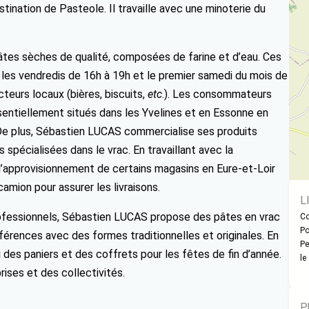
ination de Pasteole. Il travaille avec une minoterie du
 pâtes sèches de qualité, composées de farine et d’eau. Ces
 les vendredis de 16h à 19h et le premier samedi du mois de
teurs locaux (bières, biscuits,
etc
.). Les consommateurs
sentiellement situés dans les Yvelines et en Essonne en
De plus, Sébastien LUCAS commercialise ses produits
 spécialisées dans le vrac. En travaillant avec la
à l’approvisionnement de certains magasins en Eure-et-Loir
 camion pour assurer les livraisons.
L
fessionnels, Sébastien LUCAS propose des pâtes en vrac
Co
Po
érences avec des formes traditionnelles et originales. En
Pe
i des paniers et des coffrets pour les fêtes de fin d’année.
le
prises et des collectivités.
P