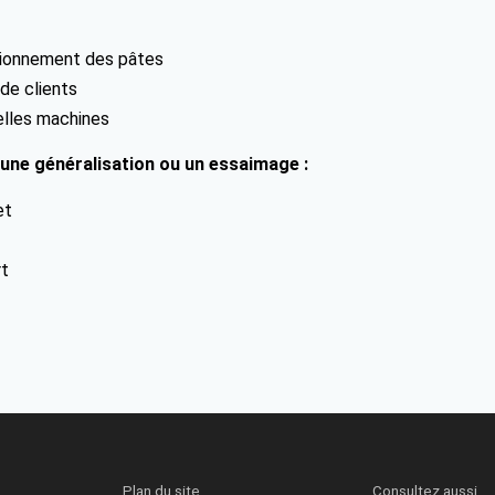
tionnement des pâtes
 de clients
elles machines
 une généralisation ou un essaimage :
et
rt
Plan du site
Consultez aussi