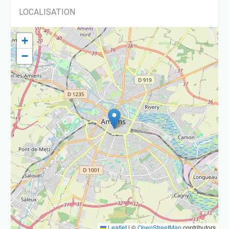
LOCALISATION
+
−
Leaflet
|
©
OpenStreetMap
contributors