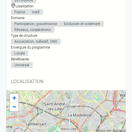
2015-06-04
Localisation
France
nord
Domaine
Participation, gouvernance
Exclusion et isolement
Réseaux, coopérations
Type de structure
Association, collectif, ONG
Envergure du programme
Locale
Bénéficiaires
Universel
LOCALISATION
+
−