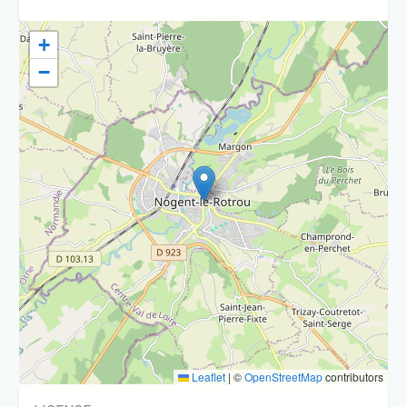
+
−
Leaflet
|
©
OpenStreetMap
contributors