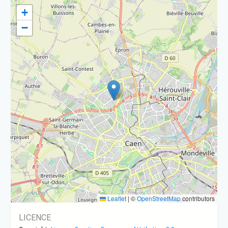
+
−
Leaflet
|
©
OpenStreetMap
contributors
LICENCE