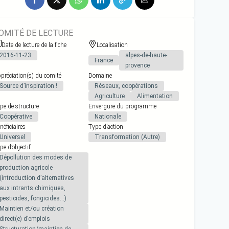
OMITÉ DE LECTURE
Date de lecture de la fiche
Localisation
2016-11-23
alpes-de-haute-
France
provence
préciation(s) du comité
Domaine
Source d’inspiration !
Réseaux, coopérations
Agriculture
Alimentation
pe de structure
Envergure du programme
Coopérative
Nationale
néficiaires
Type d’action
Universel
Transformation (Autre)
pe d’objectif
Dépollution des modes de
production agricole
(introduction d’alternatives
aux intrants chimiques,
pesticides, fongicides…)
Maintien et/ou création
direct(e) d’emplois