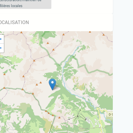
Structuration/maintien de
filières locales
OCALISATION
+
−