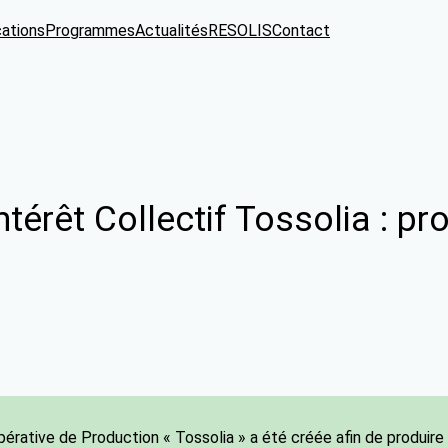
cations
Programmes
Actualités
RESOLIS
Contact
ntérêt Collectif Tossolia : 
érative de Production « Tossolia » a été créée afin de produire