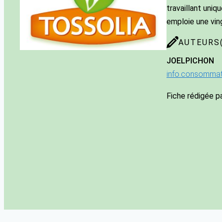
travaillant uni
emploie une ving
AUTEURS(
JOEL
PICHON
info.consomma
Fiche rédigée p