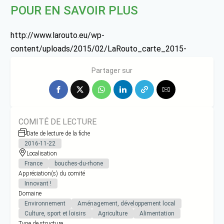
POUR EN SAVOIR PLUS
http://www.larouto.eu/wp-
content/uploads/2015/02/LaRouto_carte_2015-
modif.pdf
Partager sur
COMITÉ DE LECTURE
Date de lecture de la fiche
2016-11-22
Localisation
France
bouches-du-rhone
Appréciation(s) du comité
Innovant !
Domaine
Environnement
Aménagement, développement local
Culture, sport et loisirs
Agriculture
Alimentation
Type de structure