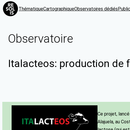
Thématique
Cartographique
Observatoires dédiés
Publi
Observatoire
Italacteos: production de 
Ce projet, lancé
Alajuela, au Cos
lactose (qui est