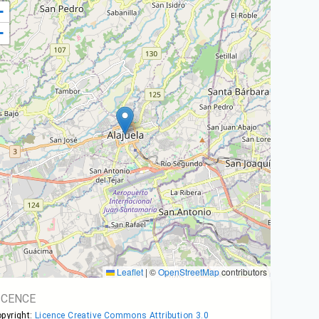
+
−
Leaflet
|
©
OpenStreetMap
contributors
ICENCE
pyright:
Licence Creative Commons Attribution 3.0