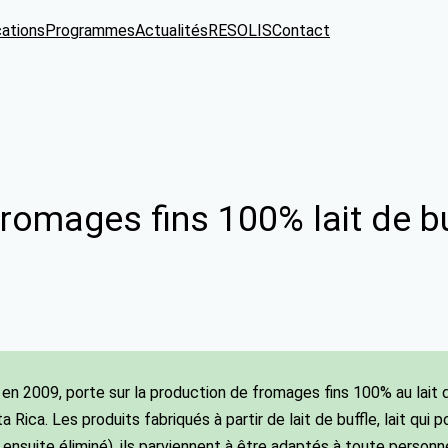
cations
Programmes
Actualités
RESOLIS
Contact
fromages fins 100% lait de b
 en 2009, porte sur la production de fromages fins 100% au lait d
ta Rica. Les produits fabriqués à partir de lait de buffle, lait q
 ensuite éliminé), ils parviennent à être adaptés à toute person