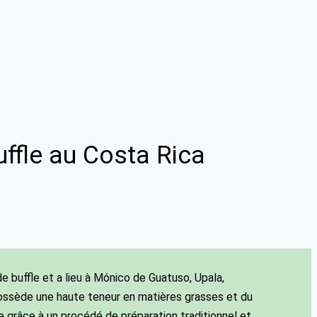
uffle au Costa Rica
e buffle et a lieu à Mónico de Guatuso, Upala,
ui possède une haute teneur en matières grasses et du
ne grâce à un procédé de préparation traditionnel et