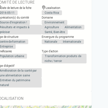
OMITÉ DE LECTURE
Date de lecture de la fiche
Localisation
2016-05-11
Costa Rica
préciation(s) du comité
Domaine
Source d’inspiration !
Environnement
Résultats et impacts à
Agriculture
Alimentation
préciser
Santé, Bien-être
pe de structure
Envergure du programme
centre-de-formation
Nationale
Internationale
Entreprise
néficiaires
Type d’action
Population urbaine
Transformation produits de
niche / terroir
pe d’objectif
Amélioration de la santé par
une alimentation saine
Entretien du patrimoine
naturel
OCALISATION