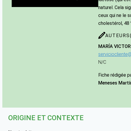
naturel. Cela s
ceux qui ne le s
cholestérol, 48 
AUTEURS(
MARÍA VICTOR
serviciocliente
N/C
Fiche rédigée p
Meneses Martí
ORIGINE ET CONTEXTE