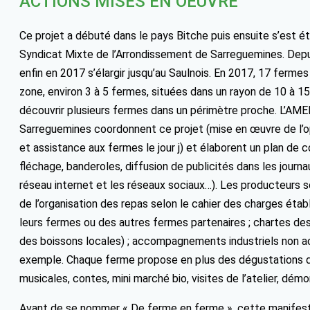
ACTIONS MISES EN OEUVRE
Ce projet a débuté dans le pays Bitche puis ensuite s’est é
Syndicat Mixte de l’Arrondissement de Sarreguemines. Depu
enfin en 2017 s’élargir jusqu’au Saulnois. En 2017, 17 ferme
zone, environ 3 à 5 fermes, situées dans un rayon de 10 à 15
découvrir plusieurs fermes dans un périmètre proche. L’AME
Sarreguemines coordonnent ce projet (mise en œuvre de l’o
et assistance aux fermes le jour j) et élaborent un plan de 
fléchage, banderoles, diffusion de publicités dans les journau
réseau internet et les réseaux sociaux…). Les producteurs s
de l’organisation des repas selon le cahier des charges étab
leurs fermes ou des autres fermes partenaires ; chartes des
des boissons locales) ; accompagnements industriels non a
exemple. Chaque ferme propose en plus des dégustations dive
musicales, contes, mini marché bio, visites de l’atelier, dém
Avant de se nommer « De ferme en ferme », cette manifest