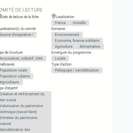
OMITÉ DE LECTURE
Date de lecture de la fiche
Localisation
France
moselle
préciation(s) du comité
Domaine
Source d’inspiration !
Environnement
Economie, finance solidaire
Agriculture
Alimentation
pe de structure
Envergure du programme
Association, collectif, ONG
Locale
néficiaires
Type d’action
Population rurale
Pédagogie / sensibilisation
Population urbaine
Agriculteurs
pe d’objectif
Création et renforcement du
lien social
Valorisation du patrimoine
technique (savoir-faire)
Entretien du patrimoine
naturel
Sensibilisation des