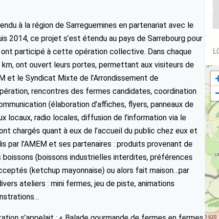
tendu à la région de Sarreguemines en partenariat avec le
is 2014, ce projet s’est étendu au pays de Sarrebourg pour
L
s ont participé à cette opération collective. Dans chaque
 km, ont ouvert leurs portes, permettant aux visiteurs de
M et le Syndicat Mixte de l’Arrondissement de
pération, rencontres des fermes candidates, coordination
communication (élaboration d’affiches, flyers, panneaux de
x locaux, radio locales, diffusion de l’information via le
ont chargés quant à eux de l’accueil du public chez eux et
lis par l’AMEM et ses partenaires : produits provenant de
 boissons (boissons industrielles interdites, préférences
cceptés (ketchup mayonnaise) ou alors fait maison…par
rs ateliers : mini fermes, jeu de piste, animations
onstrations…
ation s’appelait : « Balade gourmande de fermes en fermes