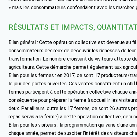
» mais les consommateurs confondaient avec les marches go
RÉSULTATS ET IMPACTS, QUANTITAT
Bilan général : Cette opération collective est devenue au f
consommateurs désireux de découvrir les richesses de leur te
transformation. Le nombre croissant de visiteurs atteste de
agriculteurs. Cette démarche permet également aux agriculte
Bilan pour les fermes : en 2017, ce sont 17 producteurs/tran
le jour des portes ouvertes. Ces ventes constituent un chiff
fermes participent à cette opération collective chaque anné
conséquente pour préparer la ferme à accueillir les visiteur
deux. Par ailleurs, outre les 17 fermes, ce sont 26 autres p
repas servis à la ferme) à cette opération collective, ceci co
Bilan pour les visiteurs : la programmation qui varie d’une an
chaque année, permet de susciter l’intérêt des visiteurs ch