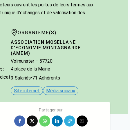
teurs ouvrent les portes de leurs fermes aux
 unique d’échanges et de valorisation des
ORGANISME(S)
ASSOCIATION MOSELLANE
D’ECONOMIE MONTAGNARDE
(AMEM)
Volmunster
– 57720
4 place de la Mairie
 :
dicat
3
Salariés
•
71
Adhérents
Site internet
Média sociaux
Partager sur