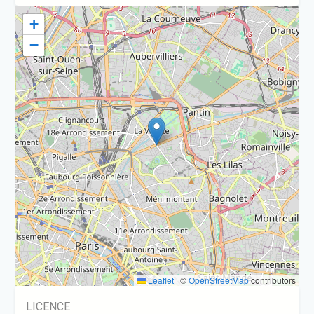
+
−
Leaflet
|
©
OpenStreetMap
contributors
LICENCE