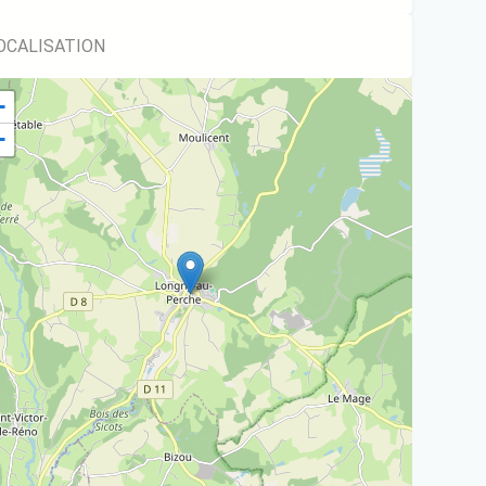
OCALISATION
+
−