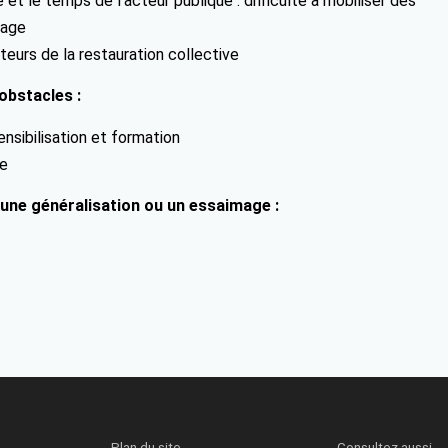
et le temps de l’acteur publique : difficulté à mobiliser des
rage
teurs de la restauration collective
obstacles :
nsibilisation et formation
he
 une généralisation ou un essaimage :
Plan du site
Consultez aussi