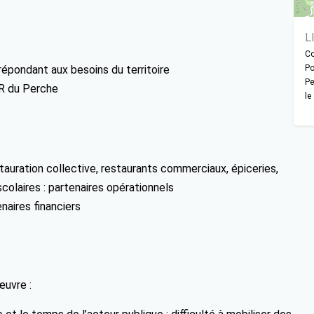
L
Co
épondant aux besoins du territoire
Po
Pe
R du Perche
le
tauration collective, restaurants commerciaux, épiceries,
olaires : partenaires opérationnels
aires financiers
œuvre :