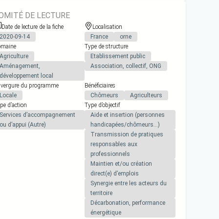
OMITÉ DE LECTURE
Date de lecture de la fiche
Localisation
2020-09-14
France
orne
maine
Type de structure
Agriculture
Etablissement public
Aménagement,
Association, collectif, ONG
développement local
vergure du programme
Bénéficiaires
Locale
Chômeurs
Agriculteurs
pe d’action
Type d’objectif
Services d’accompagnement
Aide et insertion (personnes
ou d’appui (Autre)
handicapées/chômeurs…)
Transmission de pratiques
responsables aux
professionnels
Maintien et/ou création
direct(e) d’emplois
Synergie entre les acteurs du
territoire
Décarbonation, performance
énergétique