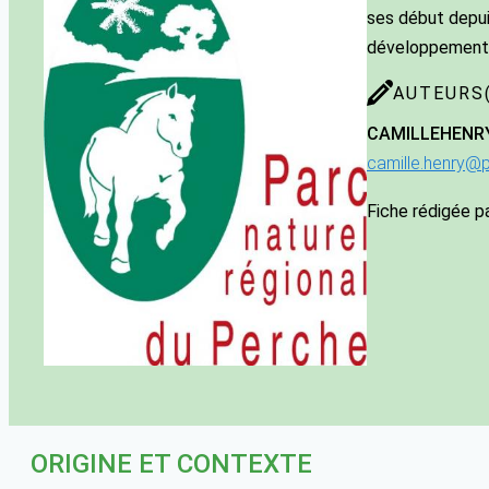
ses début depui
développement 
AUTEURS(
CAMILLE
HENR
camille.henry@p
Fiche rédigée p
ORIGINE ET CONTEXTE